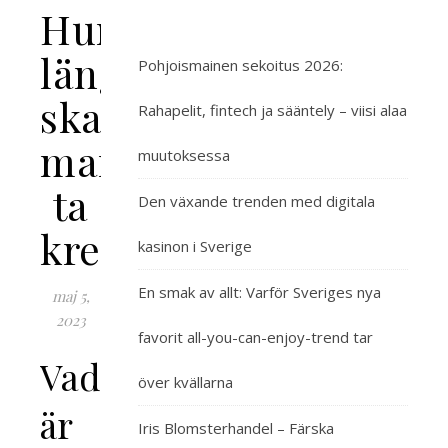
Hur
länge
Pohjoismainen sekoitus 2026:
ska
Rahapelit, fintech ja sääntely – viisi alaa
man
muutoksessa
ta
Den växande trenden med digitala
kreatin
kasinon i Sverige
En smak av allt: Varför Sveriges nya
maj 5,
2023
favorit all-you-can-enjoy-trend tar
Vad
över kvällarna
är
Iris Blomsterhandel – Färska