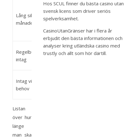
Hos SCUL finner du bästa
casino utan
Sustained
svensk licens
som driver seriös
improvement in
Lång sikt (6+
spelverksamhet.
3-5g per dag
strength and
månader)
size, improved
CasinoUtanGränser har i flera år
endurance
erbjudit den bästa informationen och
analyser kring
utländska casino med
Upprätthållande
Regelbundet
trustly
och allt som hör därtill.
3-5g per dag
av muskelstyrka
intag
och storlek
Ökat energi och
Intag vid
3-5g innan träning
uthållighet
behov
under träningen
Listan
över hur
länge
man ska