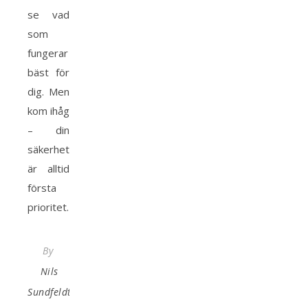
se vad
som
fungerar
bäst för
dig. Men
kom ihåg
– din
säkerhet
är alltid
första
prioritet.
By
Nils
Sundfeldt