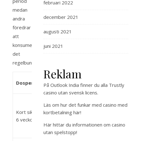
period
februari 2022
medan
december 2021
andra
föredrar
augusti 2021
att
konsumera
juni 2021
det
regelbundet.
Reklam
Rekommenderat
Dosperiode
Verkningar
På Outlook India finner du alla
Trustly
intag
casino utan svensk licens
.
Ökad
Läs om hur det funkar med
casino med
20g per dag
muskelstyrka
Kort sikt (4-
kortbetalning
här!
(uppdelat i flera
och storlek,
6 veckor)
doser)
förbättrad
Här hittar du
informationen om casino
uthållighet
utan spelstopp
!