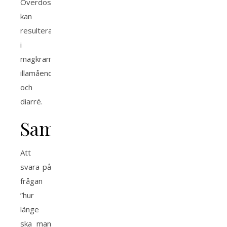
Överdosering
kan
resultera
i
magkramp,
illamående
och
diarré.
Sammanfattning
Att
svara på
frågan
”hur
länge
ska man