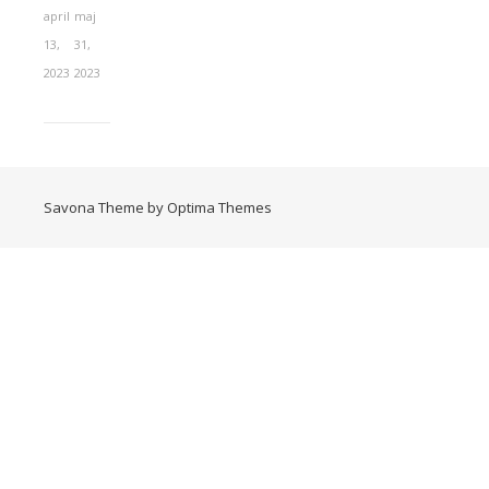
april
maj
13,
31,
2023
2023
Savona Theme by
Optima Themes