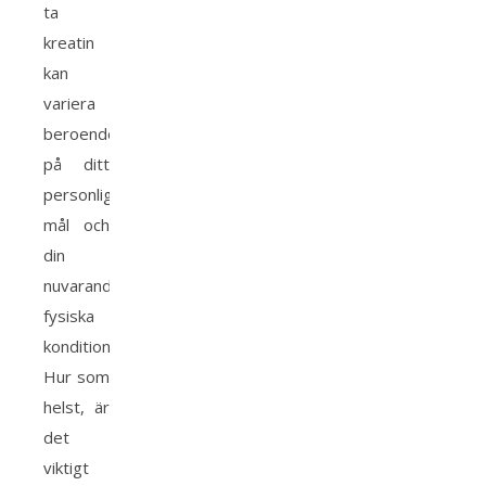
ta
kreatin
kan
variera
beroende
på ditt
personliga
mål och
din
nuvarande
fysiska
kondition.
Hur som
helst, är
det
viktigt