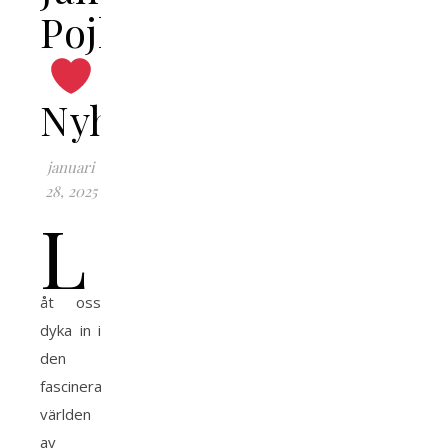
Pojkvän
Nyheter
januari
28, 2025
L
åt oss
dyka in i
den
fascinerande
världen
av