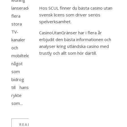
ledning
lanserades
Hos SCUL finner du bästa
casino utan
svensk licens
som driver seriös
flera
spelverksamhet.
stora
TV-
CasinoUtanGränser har i flera år
erbjudit den bästa informationen och
kanaler
analyser kring
utländska casino med
och
trustly
och allt som hör därtill.
mobiltelefonföretag,
något
som
bidrog
till hans
rykte
som…
READ