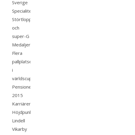
Sverige
Specialitet:
Störtlopp
och
super-G
Medaljer:
Flera
pallplatser
i
världscupen
Pensionerad:
2015
Karriärens
Höjdpunkter
Lindell
Vikarby