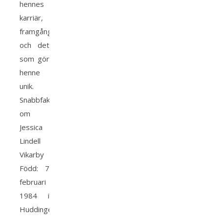
hennes
karriär,
framgångar
och det
som gör
henne
unik.
Snabbfakta
om
Jessica
Lindell
Vikarby
Född: 7
februari
1984 i
Huddinge,