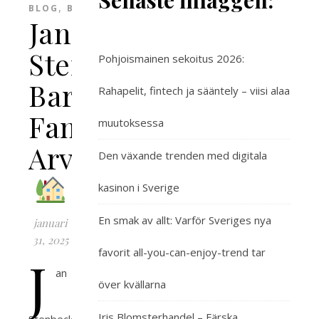
Senaste inläggen:
,
BLOG
BLOGG
Jan
Stenbeck
Pohjoismainen sekoitus 2026:
Barn:
Rahapelit, fintech ja sääntely – viisi alaa
Familjens
muutoksessa
Arv
Den växande trenden med digitala
kasinon i Sverige
En smak av allt: Varför Sveriges nya
januari
31, 2025
favorit all-you-can-enjoy-trend tar
J
an
över kvällarna
Iris Blomsterhandel – Färska