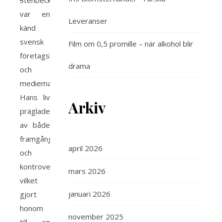
Stenbeck
var en
Leveranser
känd
svensk
Film om 0,5 promille – när alkohol blir
företagsledare
drama
och
mediemagnat.
Hans liv
Arkiv
präglades
av både
framgångar
april 2026
och
kontroverser,
mars 2026
vilket
januari 2026
gjort
honom
november 2025