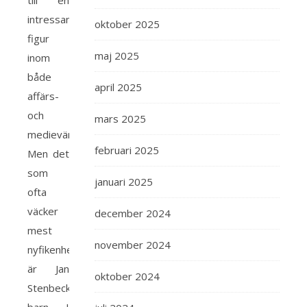
till en
intressant
oktober 2025
figur
maj 2025
inom
både
april 2025
affärs-
och
mars 2025
medievärlden.
februari 2025
Men det
som
januari 2025
ofta
väcker
december 2024
mest
november 2024
nyfikenhet
är Jan
oktober 2024
Stenbecks