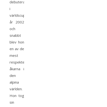
debuterade
i
världscupen
år 2002
och
snabbt
blev hon
en av de
mest
respekterade
åkarna i
den
alpina
världen.
Hon tog
sin