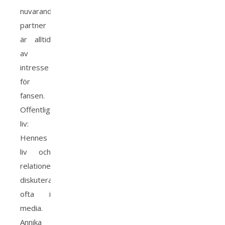
nuvarande
partner
är alltid
av
intresse
för
fansen.
Offentligt
liv:
Hennes
liv och
relationer
diskuteras
ofta i
media.
Annika