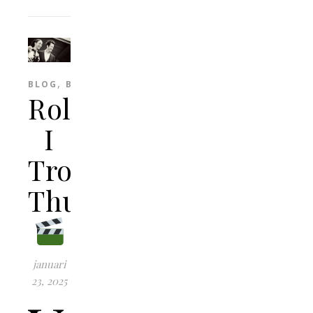
,
BLOG
BLOGG
Rollistan
I
Tropic
Thunder
januari
23, 2025