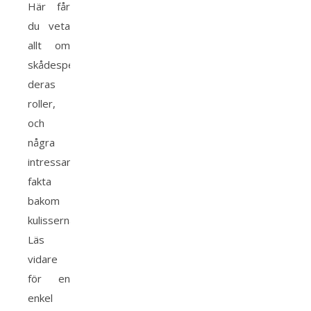
Här får
du veta
allt om
skådespelarna,
deras
roller,
och
några
intressanta
fakta
bakom
kulisserna.
Läs
vidare
för en
enkel