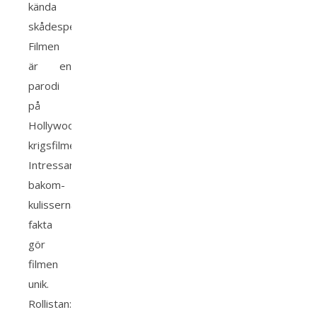
kända
skådespelare.
Filmen
är en
parodi
på
Hollywoods
krigsfilmer.
Intressanta
bakom-
kulisserna-
fakta
gör
filmen
unik.
Rollistan: