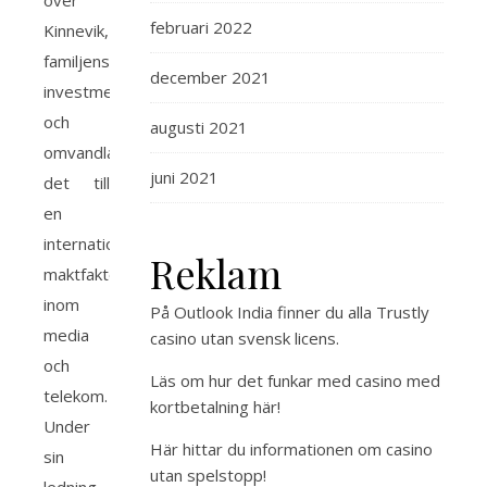
över
februari 2022
Kinnevik,
familjens
december 2021
investmentbolag,
och
augusti 2021
omvandlade
juni 2021
det till
en
internationell
Reklam
maktfaktor
inom
På Outlook India finner du alla
Trustly
media
casino utan svensk licens
.
och
Läs om hur det funkar med
casino med
telekom.
kortbetalning
här!
Under
Här hittar du
informationen om casino
sin
utan spelstopp
!