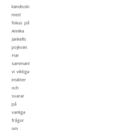
kändisskvaller
med
fokus på
Annika
Jankells
pojkvän.
Här
sammanfattar
vi viktiga
insikter
och
svarar
på
vanliga
frågor
om