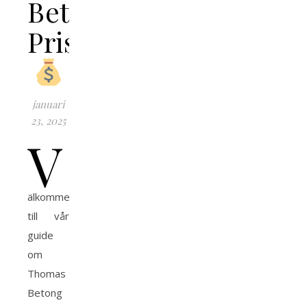
Betong
Prislista
januari
23, 2025
V
älkommen
till vår
guide
om
Thomas
Betong