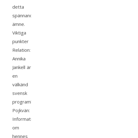
detta
spännande
ämne.
Viktiga
punkter
Relation:
Annika
Jankell är
en
välkänd
svensk
programledare.
Pojkvän:
Information
om
hennes