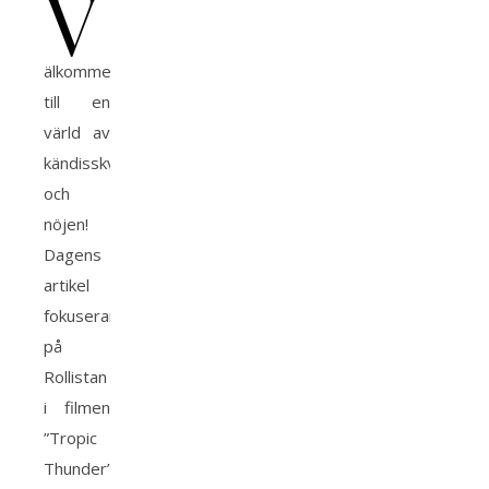
V
älkommen
till en
värld av
kändisskvaller
och
nöjen!
Dagens
artikel
fokuserar
på
Rollistan
i filmen
”Tropic
Thunder”.