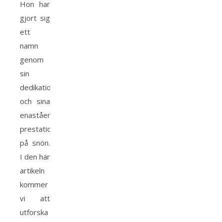
Hon har
gjort sig
ett
namn
genom
sin
dedikation
och sina
enastående
prestationer
på snön.
I den här
artikeln
kommer
vi att
utforska