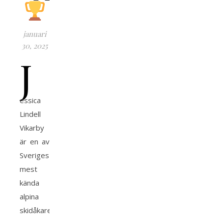
januari
30, 2025
J
essica
Lindell
Vikarby
är en av
Sveriges
mest
kända
alpina
skidåkare.