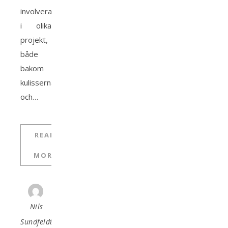
involverad
i olika
projekt,
både
bakom
kulisserna
och…
READ
MORE
Nils
Sundfeldt