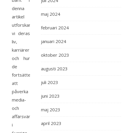
barn. I
juli 2024
denna
maj 2024
artikel
utforskar
februari 2024
vi deras
januari 2024
liv,
karriärer
oktober 2023
och hur
de
augusti 2023
fortsätter
juli 2023
att
påverka
juni 2023
media-
och
maj 2023
affärsvärlden
april 2023
i