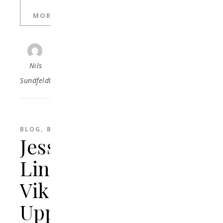
MORE
Nils
Sundfeldt
,
BLOG
BLOGG
Jessica
Lindell
Vikarby:
Uppdatering