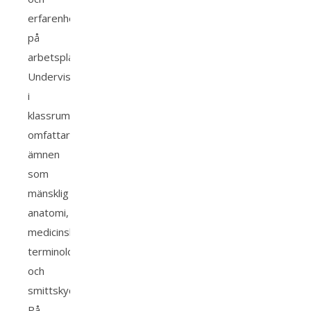
erfarenhet
på
arbetsplatsen.
Undervisningen
i
klassrummet
omfattar
ämnen
som
mänsklig
anatomi,
medicinsk
terminologi
och
smittskydd.
På