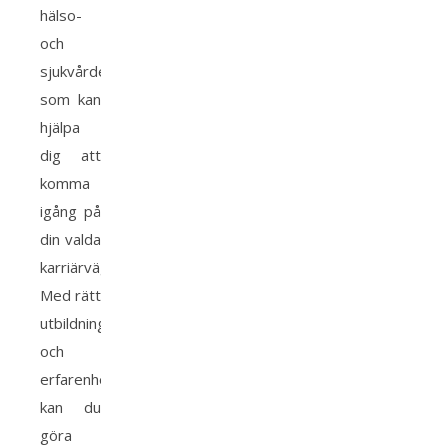
hälso-
och
sjukvården
som kan
hjälpa
dig att
komma
igång på
din valda
karriärväg.
Med rätt
utbildning
och
erfarenhet
kan du
göra