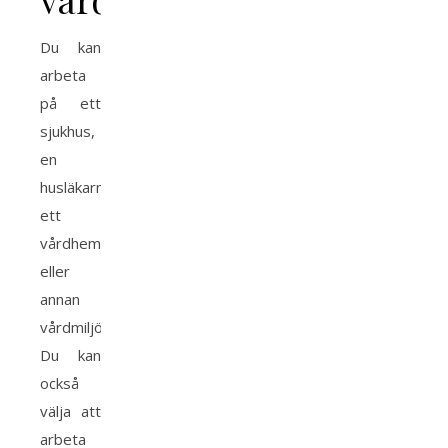
Du kan
arbeta
på ett
sjukhus,
en
husläkarmottagning,
ett
vårdhem
eller
annan
vårdmiljö.
Du kan
också
välja att
arbeta