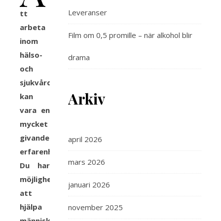
Leveranser
tt
arbeta
Film om 0,5 promille – när alkohol blir
inom
hälso-
drama
och
sjukvården
Arkiv
kan
vara en
mycket
givande
april 2026
erfarenhet.
mars 2026
Du har
möjlighet
januari 2026
att
hjälpa
november 2025
människor