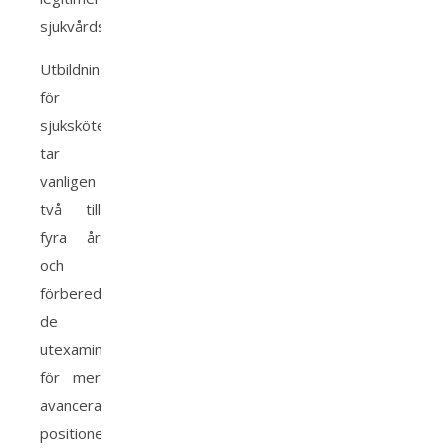
sjukvårdspersonal.
Utbildningsprogrammen
för
sjuksköterskor
tar
vanligen
två till
fyra år
och
förbereder
de
utexaminerade
för mer
avancerade
positioner