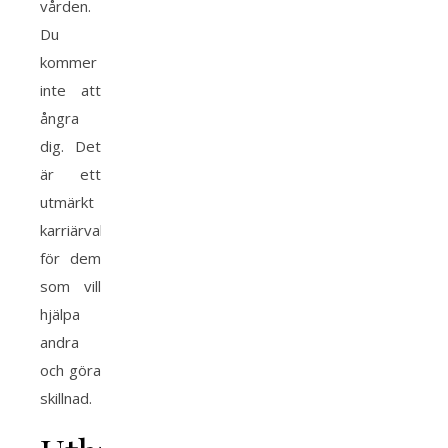
vården.
Du
kommer
inte att
ångra
dig. Det
är ett
utmärkt
karriärval
för dem
som vill
hjälpa
andra
och göra
skillnad.