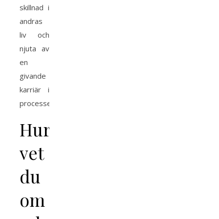
skillnad i
andras
liv och
njuta av
en
givande
karriär i
processen.
Hur
vet
du
om