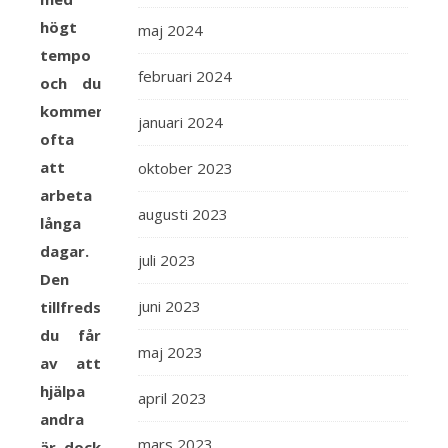
högt
maj 2024
tempo
februari 2024
och du
kommer
januari 2024
ofta
att
oktober 2023
arbeta
augusti 2023
långa
dagar.
juli 2023
Den
juni 2023
tillfredsställelse
du får
maj 2023
av att
hjälpa
april 2023
andra
mars 2023
är dock