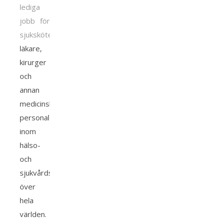
lediga
jobb för
sjuksköterskor
,
läkare,
kirurger
och
annan
medicinsk
personal
inom
hälso-
och
sjukvårdsorganisationer
över
hela
världen.