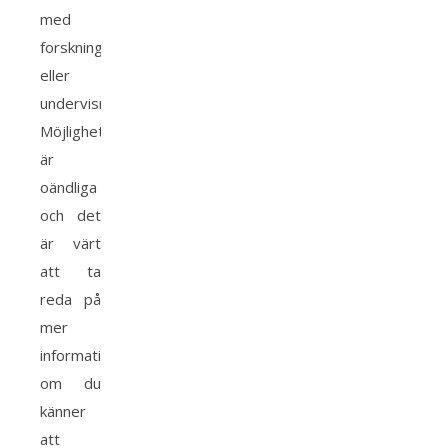
med
forskning
eller
undervisning.
Möjligheterna
är
oändliga
och det
är värt
att ta
reda på
mer
information
om du
känner
att