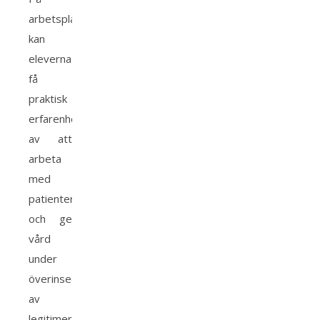
arbetsplatsen
kan
eleverna
få
praktisk
erfarenhet
av att
arbeta
med
patienter
och ge
vård
under
överinseende
av
legitimerad