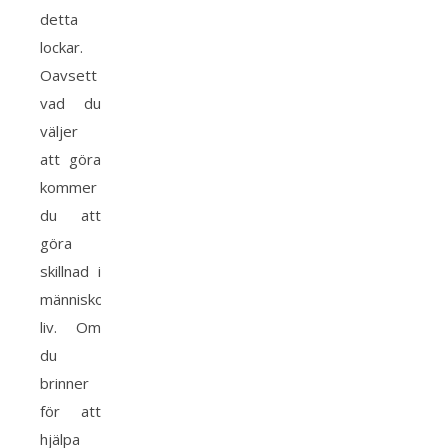
detta
lockar.
Oavsett
vad du
väljer
att göra
kommer
du att
göra
skillnad i
människors
liv. Om
du
brinner
för att
hjälpa