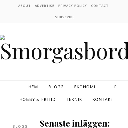
Skip to content
ABOUT
ADVERTISE
PRIVACY POLICY
CONTACT
SUBSCRIBE
HEM
BLOGG
EKONOMI
HOBBY & FRITID
TEKNIK
KONTAKT
Senaste inläggen:
BLOGG