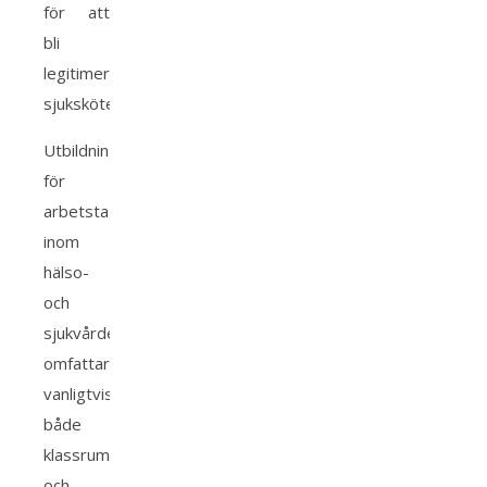
för att
bli
legitimerad
sjuksköterska.
Utbildningsprogrammen
för
arbetstagare
inom
hälso-
och
sjukvården
omfattar
vanligtvis
både
klassrumsundervisning
och