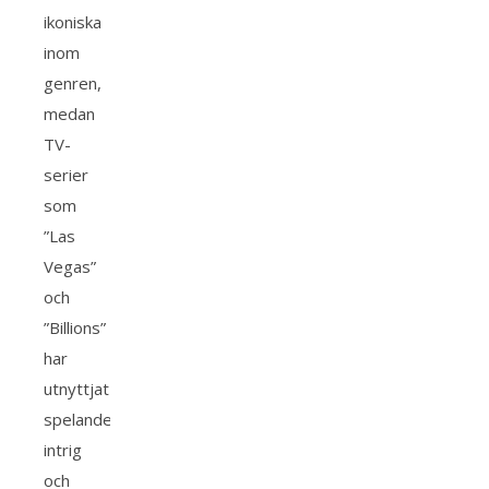
ikoniska
inom
genren,
medan
TV-
serier
som
”Las
Vegas”
och
”Billions”
har
utnyttjat
spelandets
intrig
och