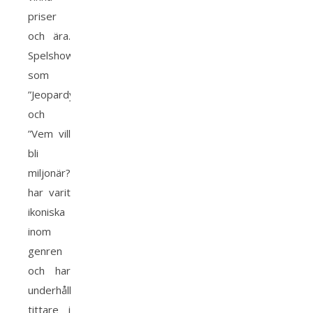
priser
och ära.
Spelshower
som
”Jeopardy!”
och
”Vem vill
bli
miljonär?”
har varit
ikoniska
inom
genren
och har
underhållit
tittare i