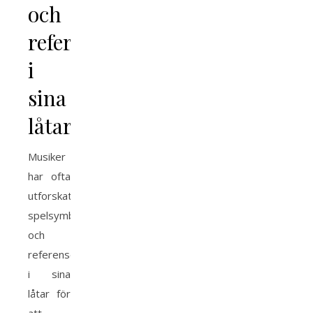
och
referenser
i
sina
låtar
Musiker
har ofta
utforskat
spelsymbolik
och
referenser
i sina
låtar för