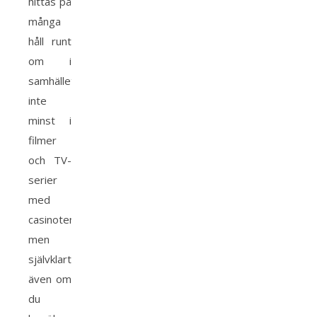
hittas på
många
håll runt
om i
samhället,
inte
minst i
filmer
och TV-
serier
med
casinotema,
men
självklart
även om
du