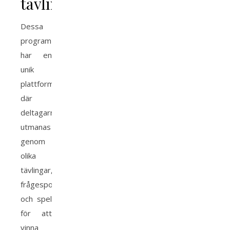
tävlingar
Dessa
program
har en
unik
plattform
där
deltagarna
utmanas
genom
olika
tävlingar,
frågesport
och spel
för att
vinna