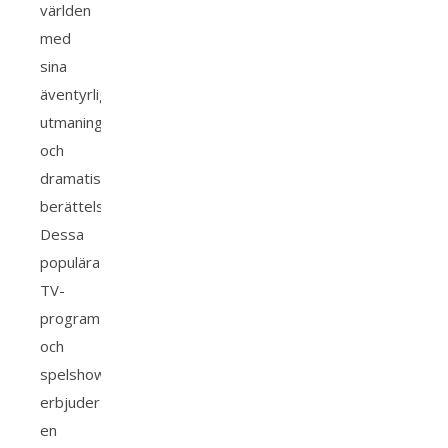
världen
med
sina
äventyrliga
utmaningar
och
dramatiska
berättelser.
Dessa
populära
TV-
program
och
spelshower
erbjuder
en