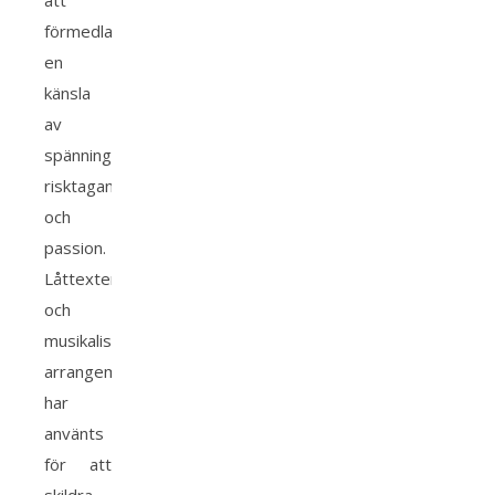
att
förmedla
en
känsla
av
spänning,
risktagande
och
passion.
Låttexter
och
musikaliska
arrangemang
har
använts
för att