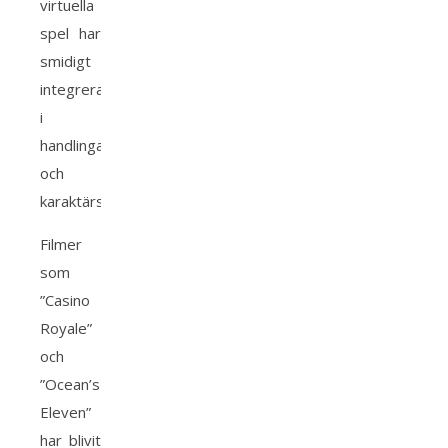
virtuella
spel har
smidigt
integrerats
i
handlingar
och
karaktärsutvecklingar.
Filmer
som
”Casino
Royale”
och
”Ocean’s
Eleven”
har blivit