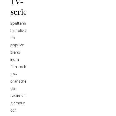
TV-
serier
Spelteman
har blivit
en
populär
trend
inom
film- och
TV-
branschen,
där
casinovärldens
glamour
och