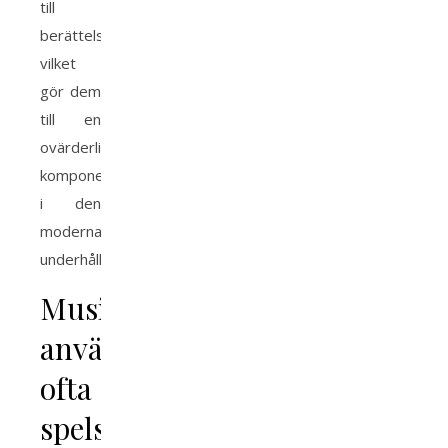
till
berättelserna,
vilket
gör dem
till en
ovärderlig
komponent
i den
moderna
underhållningsvärlden.
Musiker
använder
ofta
spelsymbolik