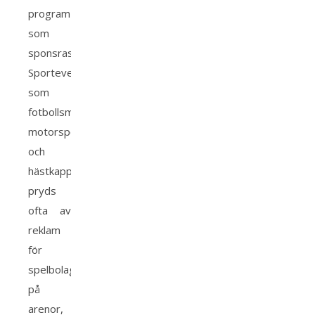
program
som
sponsras.
Sportevenemang
som
fotbollsmatcher,
motorsporttävlingar
och
hästkapplöpningar
pryds
ofta av
reklam
för
spelbolag
på
arenor,