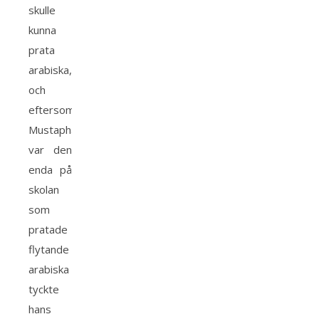
skulle
kunna
prata
arabiska,
och
eftersom
Mustapha
var den
enda på
skolan
som
pratade
flytande
arabiska
tyckte
hans