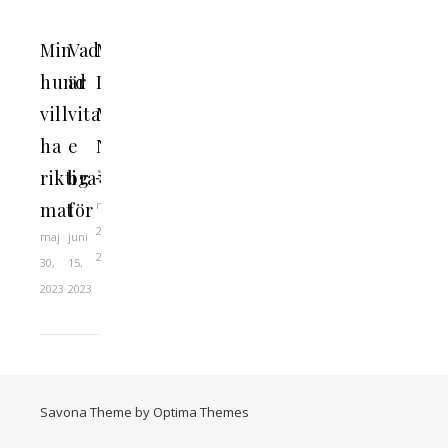
Min
Vad
Maximilian
hund
är
David
vill
vitamin
Muñiz
ha
e
Nyheter
riktig
bra
🌟
mars
mat
för
20,
maj
juni
2025
30,
15,
2023
2023
Savona Theme by
Optima Themes