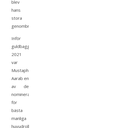
blev
hans
stora
genombrott.
Inför
guldbaggegalan
2021
var
Mustapha
Aarab en
av de
nominerade
för
bästa
manliga
huvudroll.