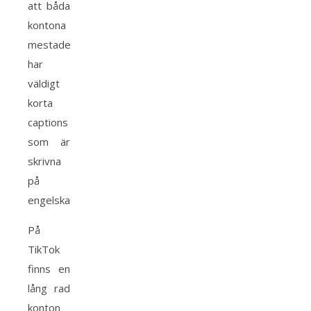
att båda
kontona
mestadels
har
väldigt
korta
captions
som är
skrivna
på
engelska.
På
TikTok
finns en
lång rad
konton