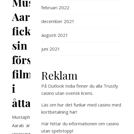
Mustapha
februari 2022
Aarab
december 2021
fick
augusti 2021
sin
juni 2021
första
filmroll
Reklam
i
På Outlook India finner du alla
Trustly
casino utan svensk licens
.
åttan
Läs om hur det funkar med
casino med
kortbetalning
här!
Mustapha
Här hittar du
informationen om casino
Aarab är
utan spelstopp
!
ursprungligen