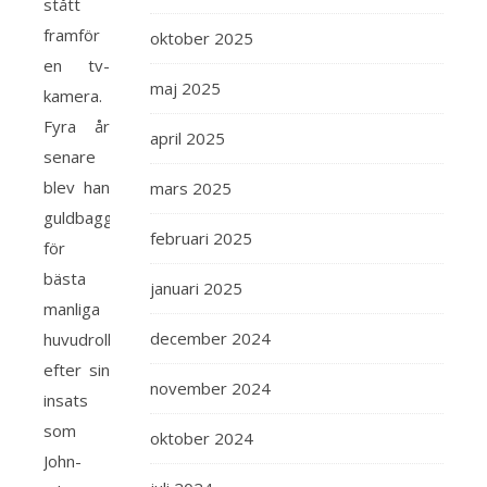
stått
framför
oktober 2025
en tv-
maj 2025
kamera.
Fyra år
april 2025
senare
blev han
mars 2025
guldbaggenominerad
februari 2025
för
bästa
januari 2025
manliga
december 2024
huvudroll
efter sin
november 2024
insats
som
oktober 2024
John-