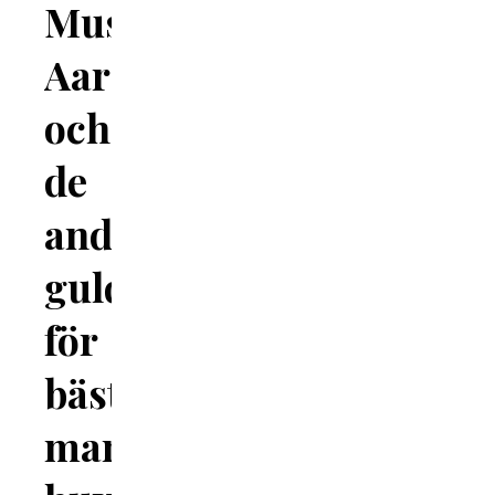
Mustapha
Aarab
och
de
andra
guldbaggenominerade
för
bästa
manliga