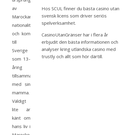
av
Hos SCUL finner du bästa
casino utan
svensk licens
som driver seriös
Marockansk
spelverksamhet.
nationalitet
och kom
CasinoUtanGränser har i flera år
till
erbjudit den bästa informationen och
analyser kring
utländska casino med
Sverige
trustly
och allt som hör därtill.
som 13-
åring
tillsammans
med sin
mamma.
Väldigt
lite är
känt om
hans liv i
Marocko