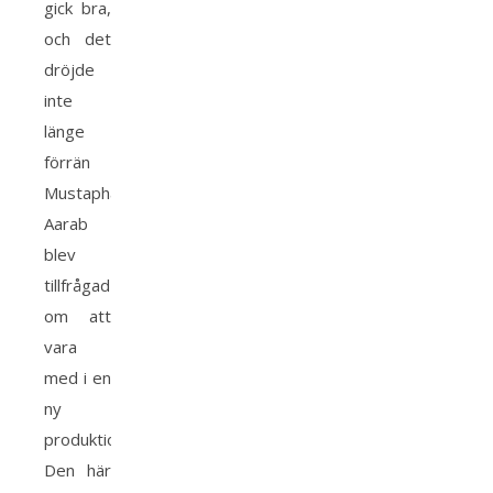
gick bra,
och det
dröjde
inte
länge
förrän
Mustapha
Aarab
blev
tillfrågad
om att
vara
med i en
ny
produktion.
Den här