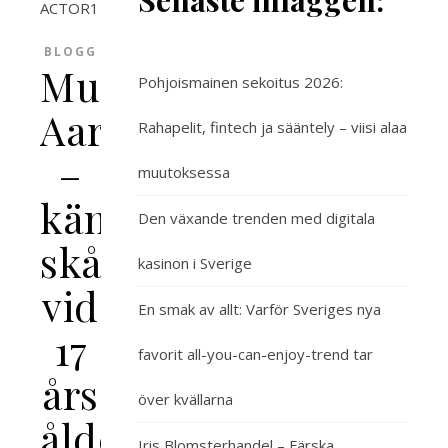
Senaste inläggen:
BLOGG
Mustapha
Pohjoismainen sekoitus 2026:
Aarab
Rahapelit, fintech ja sääntely – viisi alaa
–
muutoksessa
känd
Den växande trenden med digitala
skådespelare
kasinon i Sverige
vid
En smak av allt: Varför Sveriges nya
17
favorit all-you-can-enjoy-trend tar
års
över kvällarna
ålder
Iris Blomsterhandel – Färska