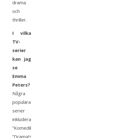
drama
och
thriller.
I vilka
TV-
serier
kan jag
se
Emma
Peters?
Några
populära
serier
inkluderar
”Komedikvällar”,
”Dramats