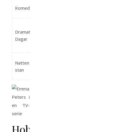
En humoristisk
Komedikvällar
Komedie
talkshow-värd
En kärleksfull
Dramats
men
Drama
Dagar
missförstådd
mor
Vännen med de
Natten på
Sitcom
smarta
stan
replikerna
Hobby