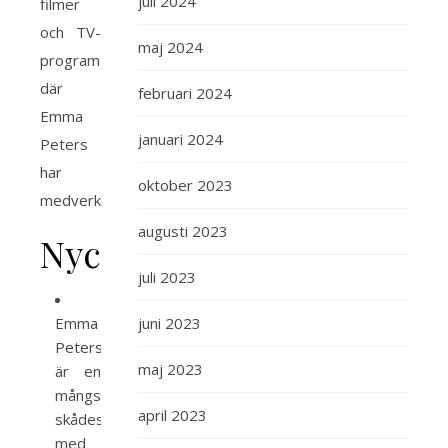
juli 2024
filmer
och TV-
maj 2024
program
där
februari 2024
Emma
januari 2024
Peters
har
oktober 2023
medverkat.
augusti 2023
Nyckelinsikter
juli 2023
Emma
juni 2023
Peters
maj 2023
är en
mångsidig
april 2023
skådespelerska
med