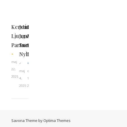
Kerstin
Jonathan
Maria
Ljungström
Jensen
Malmer
Partner
Sundsvall
Stenergard
Nyheter
Nyheter
maj
22,
maj
december
2025
4,
18,
2025
2024
Savona Theme by
Optima Themes