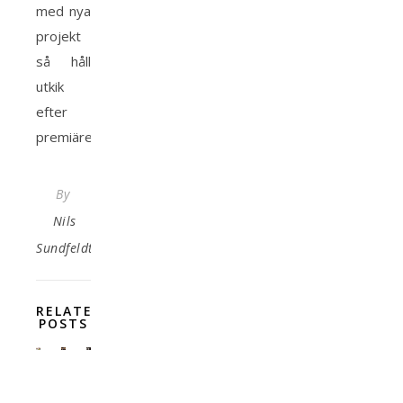
med nya
projekt
så håll
utkik
efter
premiärerna!
By
Nils
Sundfeldt
RELATED
POSTS