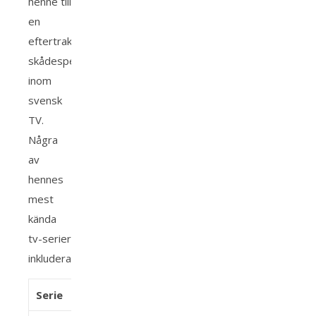
henne till
en
eftertraktad
skådespelerska
inom
svensk
TV.
Några
av
hennes
mest
kända
tv-serier
inkluderar:
Serie
Genre
Rollbeskrivning