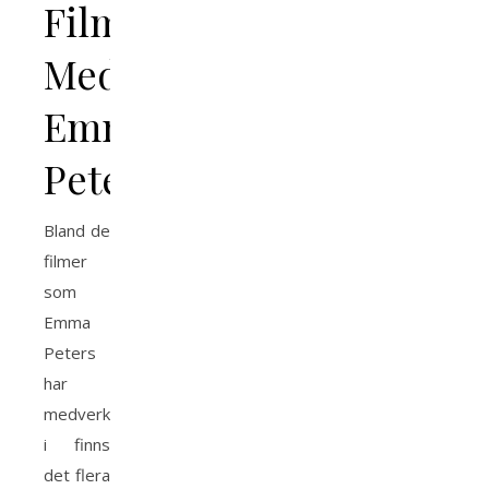
Filmer
Med
Emma
Peters
Bland de
filmer
som
Emma
Peters
har
medverkat
i finns
det flera