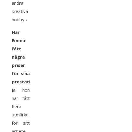
andra
kreativa
hobbys.
Har
Emma
fått
några
priser
för sina
prestationer?
Ja, hon
har fått
flera
utmärkelser
för sitt
arbete