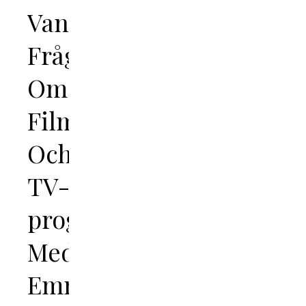
Vanliga
Frågor
Om
Filmer
Och
TV-
program
Med
Emma