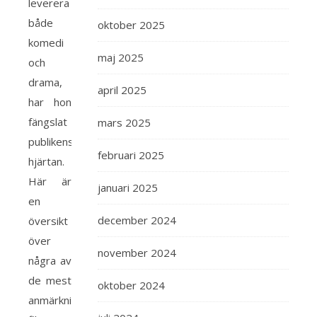
leverera
både
oktober 2025
komedi
maj 2025
och
drama,
april 2025
har hon
fängslat
mars 2025
publikens
februari 2025
hjärtan.
Här är
januari 2025
en
december 2024
översikt
över
november 2024
några av
de mest
oktober 2024
anmärkningsvärda