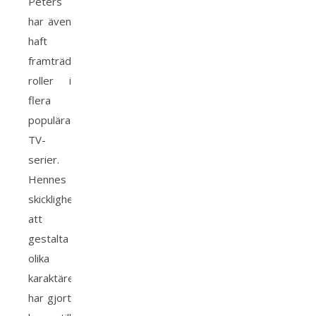
Peters
har även
haft
framträdande
roller i
flera
populära
TV-
serier.
Hennes
skicklighet
att
gestalta
olika
karaktärer
har gjort