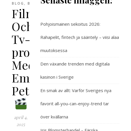
Senaste inläggen:
,
BLOG
BLOGG
Filmer
Och
Pohjoismainen sekoitus 2026:
Tv-
Rahapelit, fintech ja sääntely – viisi alaa
program
muutoksessa
Med
Den växande trenden med digitala
Emma
kasinon i Sverige
Peters
En smak av allt: Varför Sveriges nya
favorit all-you-can-enjoy-trend tar
över kvällarna
april 4,
2025
Iris Blomsterhandel – Färska