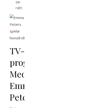
sin
rätt.
TV-
program
Med
Emma
Peters