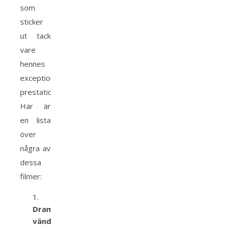
som
sticker
ut tack
vare
hennes
exceptionella
prestationer.
Här är
en lista
över
några av
dessa
filmer:
Dramatiska
vändningar: