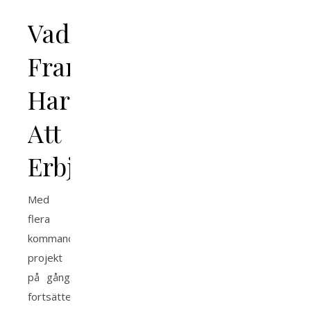
Vad
Framtiden
Har
Att
Erbjuda
Med
flera
kommande
projekt
på gång
fortsätter