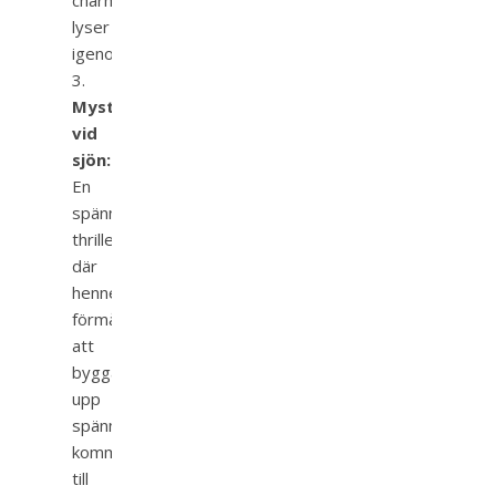
charm
lyser
igenom.
Mysteriet
vid
sjön:
En
spännande
thriller
där
hennes
förmåga
att
bygga
upp
spänning
kommer
till