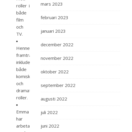
mars 2023
roller i
både
februari 2023
film
och
januari 2023
TV.
december 2022
Hennes
framträdanden
november 2022
inkluderar
både
oktober 2022
komiska
och
september 2022
dramatiska
roller.
augusti 2022
Emma
juli 2022
har
arbetat
juni 2022