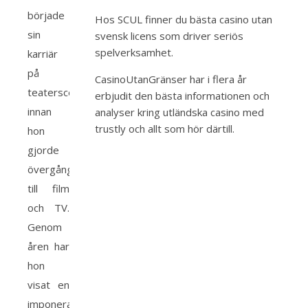
började
Hos SCUL finner du bästa
casino utan
sin
svensk licens
som driver seriös
spelverksamhet.
karriär
på
CasinoUtanGränser har i flera år
teaterscenen
erbjudit den bästa informationen och
innan
analyser kring
utländska casino med
trustly
och allt som hör därtill.
hon
gjorde
övergången
till film
och TV.
Genom
åren har
hon
visat en
imponerande