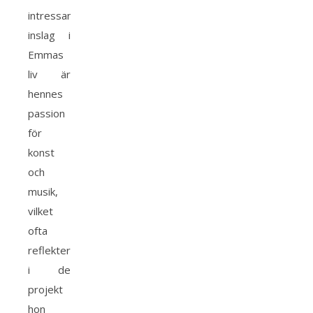
intressant
inslag i
Emmas
liv är
hennes
passion
för
konst
och
musik,
vilket
ofta
reflekteras
i de
projekt
hon