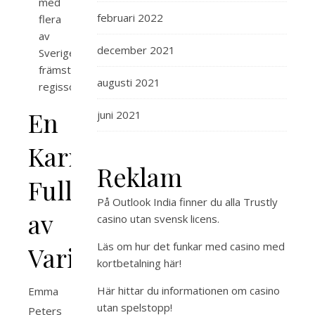
med
februari 2022
flera
av
december 2021
Sveriges
främsta
augusti 2021
regissörer.
En
juni 2021
Karriär
Reklam
Full
På Outlook India finner du alla
Trustly
av
casino utan svensk licens
.
Läs om hur det funkar med
casino med
Variation
kortbetalning
här!
Här hittar du
informationen om casino
Emma
utan spelstopp
!
Peters