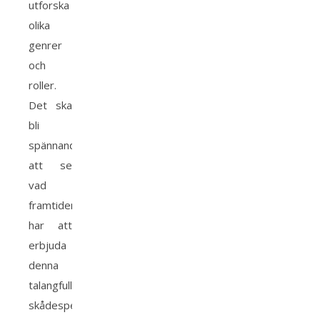
utforska
olika
genrer
och
roller.
Det ska
bli
spännande
att se
vad
framtiden
har att
erbjuda
denna
talangfulla
skådespelerska.