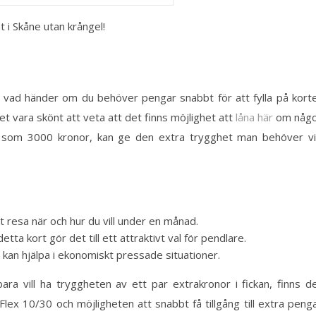
t i Skåne utan krångel!
en vad händer om du behöver pengar snabbt för att fylla på kort
et vara skönt att veta att det finns möjlighet att
låna här
om någ
a, som 3000 kronor, kan ge den extra trygghet man behöver v
att resa när och hur du vill under en månad.
a kort gör det till ett attraktivt val för pendlare.
 kan hjälpa i ekonomiskt pressade situationer.
ra vill ha tryggheten av ett par extrakronor i fickan, finns d
ex 10/30 och möjligheten att snabbt få tillgång till extra peng