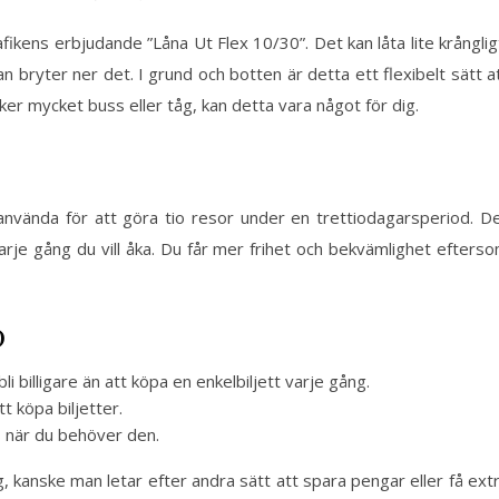
fikens erbjudande ”Låna Ut Flex 10/30”. Det kan låta lite krånglig
n bryter ner det. I grund och botten är detta ett flexibelt sätt a
ker mycket buss eller tåg, kan detta vara något för dig.
använda för att göra tio resor under en trettiodagarsperiod. D
arje gång du vill åka. Du får mer frihet och bekvämlighet efters
0
 billigare än att köpa en enkelbiljett varje gång.
t köpa biljetter.
ds när du behöver den.
 kanske man letar efter andra sätt att spara pengar eller få ext