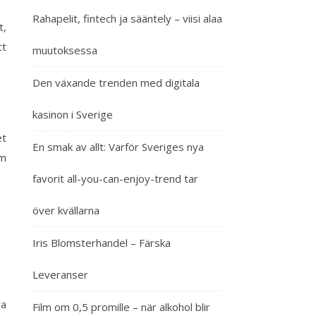
Rahapelit, fintech ja sääntely – viisi alaa
t,
tt
muutoksessa
Den växande trenden med digitala
kasinon i Sverige
et
En smak av allt: Varför Sveriges nya
om
favorit all-you-can-enjoy-trend tar
över kvällarna
Iris Blomsterhandel – Färska
Leveranser
ra
Film om 0,5 promille – när alkohol blir