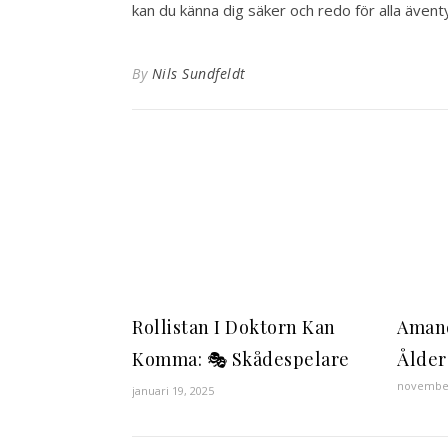
kan du känna dig säker och redo för alla även
By
Nils Sundfeldt
Rollistan I Doktorn Kan
Aman
Komma: 🎭 Skådespelare
Ålder
november
januari 19, 2025