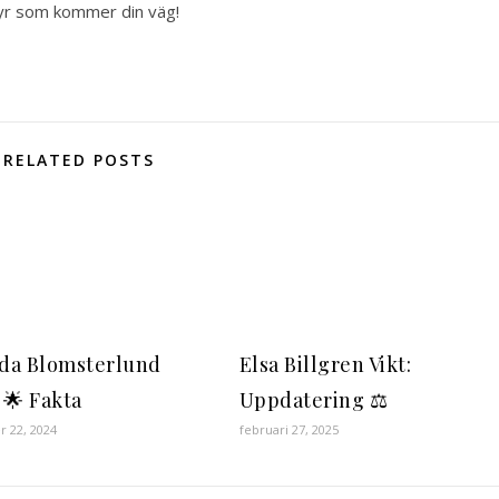
tyr som kommer din väg!
RELATED POSTS
da Blomsterlund
Elsa Billgren Vikt:
 🌟 Fakta
Uppdatering ⚖️
 22, 2024
februari 27, 2025