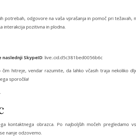
h potrebah, odgovore na vaša vprašanja in pomoč pri težavah, 
a interakcija pozitivna in plodna.
e naslednji SkypeID
: live:.cid.d5c381bed0056b6c
im hitreje, vendar razumite, da lahko včasih traja nekoliko dlj
ega sporočila!
.
c
šega kontaktnega obrazca. Po najboljših močeh pregledamo v
in se nanje odzovemo.