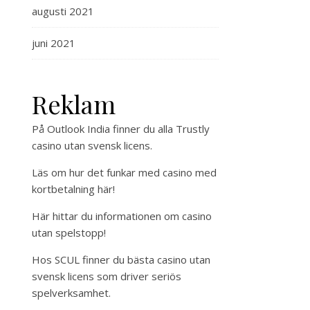
augusti 2021
juni 2021
Reklam
På Outlook India finner du alla
Trustly
casino utan svensk licens
.
Läs om hur det funkar med
casino med
kortbetalning
här!
Här hittar du
informationen om casino
utan spelstopp
!
Hos SCUL finner du bästa
casino utan
svensk licens
som driver seriös
spelverksamhet.