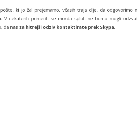
 pošte, ki jo žal prejemamo, včasih traja dlje, da odgovorimo 
a. V nekaterih primerih se morda sploh ne bomo mogli odzvat
o, da
nas za hitrejši odziv kontaktirate prek Skypa
.