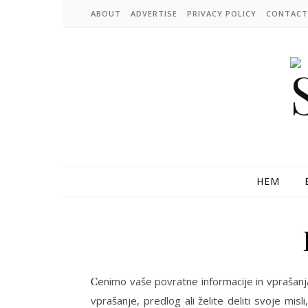
Skip to content
ABOUT
ADVERTISE
PRIVACY POLICY
CONTACT
HEM
Cenimo vaše povratne informacije in vprašanja. Komunikacija in odprt dialog sta za nas ključni vrednoti. Če imate
vprašanje, predlog ali želite deliti svoje mi