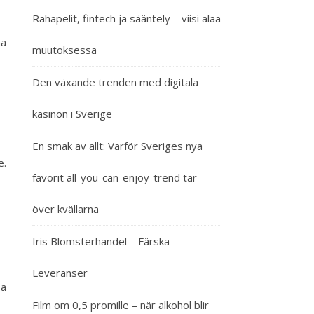
Rahapelit, fintech ja sääntely – viisi alaa
na
muutoksessa
Den växande trenden med digitala
kasinon i Sverige
En smak av allt: Varför Sveriges nya
e.
favorit all-you-can-enjoy-trend tar
över kvällarna
Iris Blomsterhandel – Färska
Leveranser
sa
Film om 0,5 promille – när alkohol blir