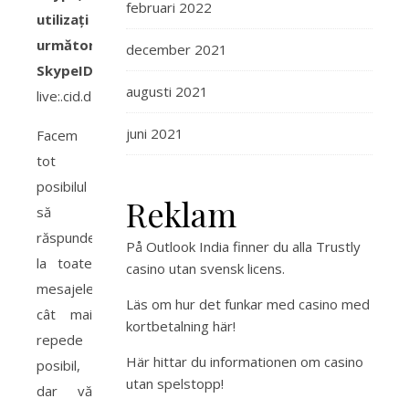
februari 2022
utilizați
următorul
december 2021
SkypeID
:
augusti 2021
live:.cid.d5c381bed0056b6c
juni 2021
Facem
tot
posibilul
Reklam
să
răspundem
På Outlook India finner du alla
Trustly
la toate
casino utan svensk licens
.
mesajele
Läs om hur det funkar med
casino med
cât mai
kortbetalning
här!
repede
Här hittar du
informationen om casino
posibil,
utan spelstopp
!
dar vă