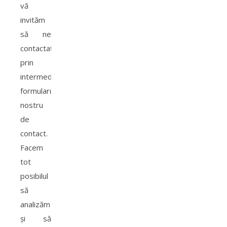
vă
invităm
să ne
contactați
prin
intermediul
formularului
nostru
de
contact.
Facem
tot
posibilul
să
analizăm
și să