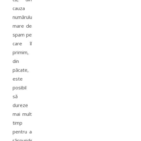
cauza
numărului
mare de
spam pe
care îl
primim,
din
păcate,
este
posibil
să
dureze
mai mult
timp
pentru a
răspunde