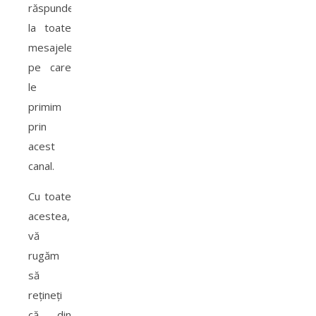
răspundem
la toate
mesajele
pe care
le
primim
prin
acest
canal.
Cu toate
acestea,
vă
rugăm
să
rețineți
că, din