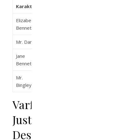
Karaktär
Skådespelare
Elizabeth
Sofia
Bennet
Johansson
Mr. Darcy
Erik Larsson
Jane
Klara
Bennet
Svensson
Mr.
Carl
Bingley
Bergström
Varför
Just
Dessa