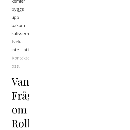
kemier
byggs
upp
bakom
kulisserna,
tveka
inte att
Kontakta
oss
.
Vanliga
Frågor
om
Rollistan