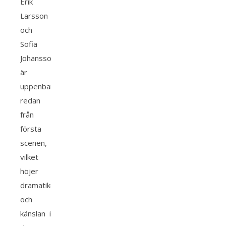
Erik
Larsson
och
Sofia
Johansson
är
uppenbar
redan
från
första
scenen,
vilket
höjer
dramatiken
och
känslan i