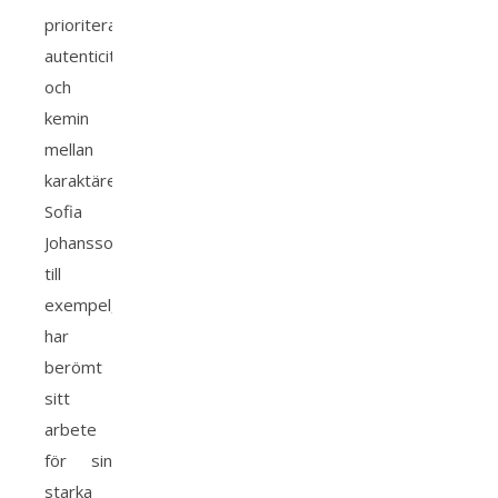
prioriterade
autenticitet
och
kemin
mellan
karaktärerna.
Sofia
Johansson,
till
exempel,
har
berömt
sitt
arbete
för sin
starka