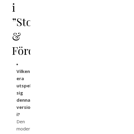
i
”Stolthet
&
Fördom”
Vilken
era
utspelar
sig
denna
version
i?
Den
moderna