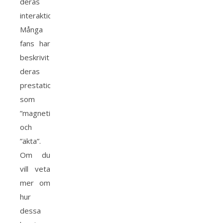
deras
interaktioner.
Många
fans har
beskrivit
deras
prestationer
som
”magnetiska”
och
”äkta”.
Om du
vill veta
mer om
hur
dessa