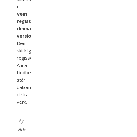
Vem
regisserade
denna
version?
Den
skicklige
regissören
Anna
Lindberg
står
bakom
detta
verk.
By
Nils