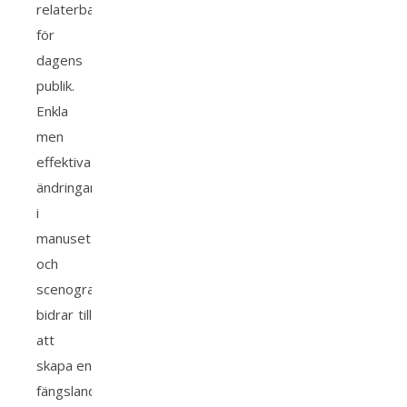
relaterbar
för
dagens
publik.
Enkla
men
effektiva
ändringar
i
manuset
och
scenografi
bidrar till
att
skapa en
fängslande