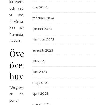
kulisserna
maj 2024
och vad
vi kan
februari 2024
förvänta
oss av
januari 2024
framtida
oktober 2023
avsnitt.
Översikt
augusti 2023
juli 2023
över
juni 2023
huvudrollsinnehavarna
maj 2023
”Belgravia”
april 2023
är en
serie
mars 2023