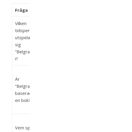
Fråga
Svar
Vilken
tidsperiod
I 1800-
utspelar
talets
sig
London.
”Belgravia”
i?
Ja, den är
Är
baserad
”Belgravia”
på en
baserad på
roman av
en bok?
Julian
Fellowes.
Tamsin
Vem spelar
Greig