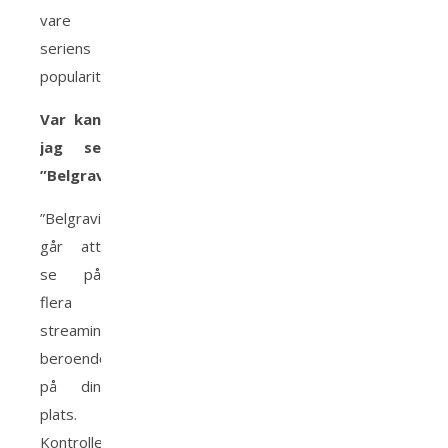
vare
seriens
popularitet.
Var kan
jag se
”Belgravia?”
”Belgravia”
går att
se på
flera
streamingtjänster,
beroende
på din
plats.
Kontrollera