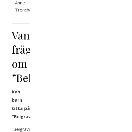
Anne
spelar
Trenchard?
Anne
Trenchard.
Vanliga
frågor
om
”Belgravia”
Kan
barn
titta på
”Belgravia?”
”Belgravia”