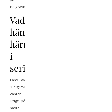
Vad
händer
härnäst
i
serien?
Fans av
”Belgravia”
väntar
ivrigt på
nästa