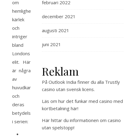
om
februari 2022
hemligheter,
december 2021
kärlek
och
augusti 2021
intriger
juni 2021
bland
Londons
elit. Här
Reklam
är några
av
På Outlook India finner du alla
Trustly
huvudkaraktärerna
casino utan svensk licens
.
och
Läs om hur det funkar med
casino med
deras
kortbetalning
här!
betydelse
Här hittar du
informationen om casino
i serien:
utan spelstopp
!