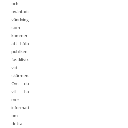
och
oväntade
vändningar
som
kommer
att hålla
publiken
fastklistrad
vid
skärmen.
Om du
vill ha
mer
information
om
detta