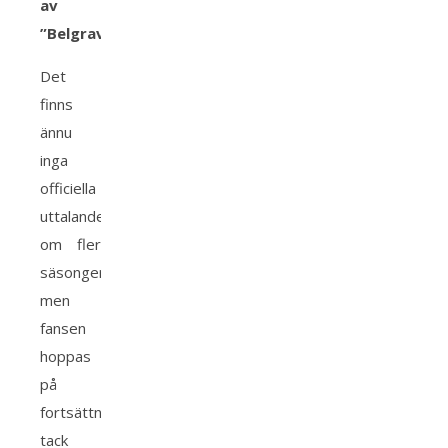
av
”Belgravia?”
Det
finns
ännu
inga
officiella
uttalanden
om fler
säsonger
men
fansen
hoppas
på
fortsättning
tack