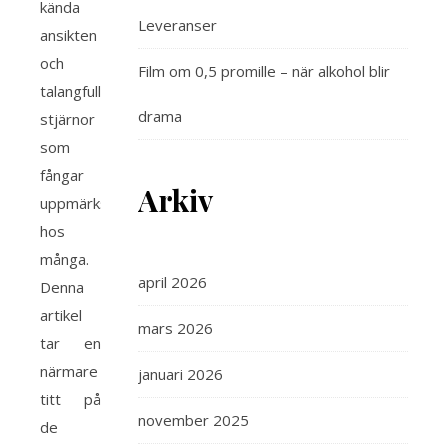
kända
Leveranser
ansikten
och
Film om 0,5 promille – när alkohol blir
talangfulla
drama
stjärnor
som
fångar
Arkiv
uppmärksamheten
hos
många.
april 2026
Denna
artikel
mars 2026
tar en
närmare
januari 2026
titt på
november 2025
de