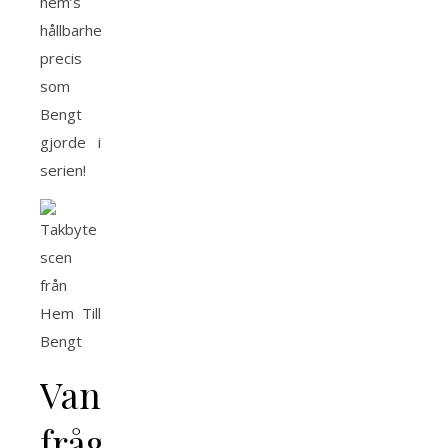
hem’s
hållbarhet,
precis
som
Bengt
gjorde i
serien!
Vanliga
frågor