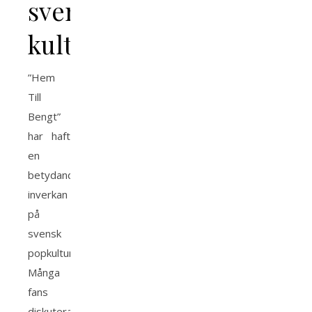
svensk
kultur
”Hem
Till
Bengt”
har haft
en
betydande
inverkan
på
svensk
popkultur.
Många
fans
diskuterar