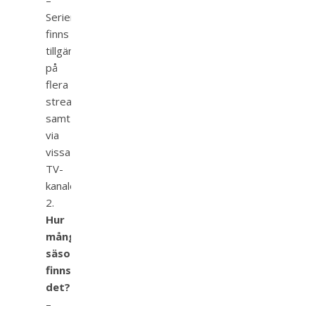
–
Serien
finns
tillgänglig
på
flera
streamingplattformar
samt
via
vissa
TV-
kanaler.
Hur
många
säsonger
finns
det?
–