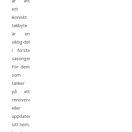
är att
ett
ikoniskt
takbyte
är en
viktig del
i första
säsongen.
För dem
som
tänker
på att
renovera
eller
uppdatera
sitt hem,