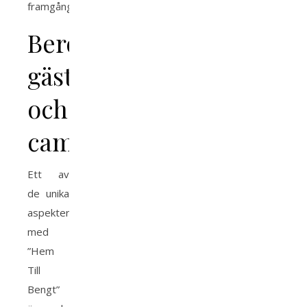
framgång.
Berömda
gäster
och
cameos
Ett av
de unika
aspekterna
med
”Hem
Till
Bengt”