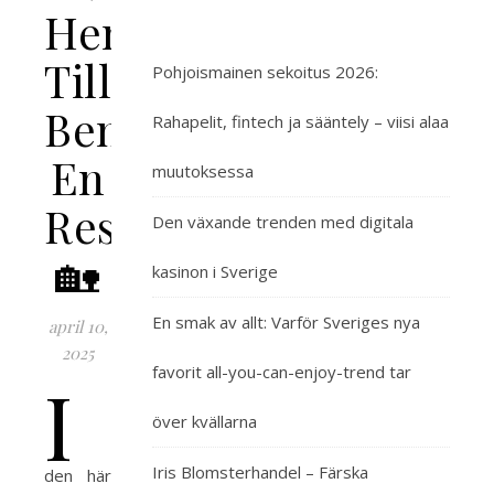
Hem
Till
Pohjoismainen sekoitus 2026:
Bengt:
Rahapelit, fintech ja sääntely – viisi alaa
En
muutoksessa
Resa
Den växande trenden med digitala
🏡
kasinon i Sverige
En smak av allt: Varför Sveriges nya
april 10,
2025
favorit all-you-can-enjoy-trend tar
I
över kvällarna
Iris Blomsterhandel – Färska
den här