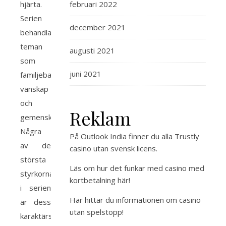
hjärta.
februari 2022
Serien
december 2021
behandlar
teman
augusti 2021
som
juni 2021
familjeband,
vänskap
och
Reklam
gemenskap.
Några
På Outlook India finner du alla
Trustly
av de
casino utan svensk licens
.
största
Läs om hur det funkar med
casino med
styrkorna
kortbetalning
här!
i serien
Här hittar du
informationen om casino
är dess
utan spelstopp
!
karaktärsutveckling