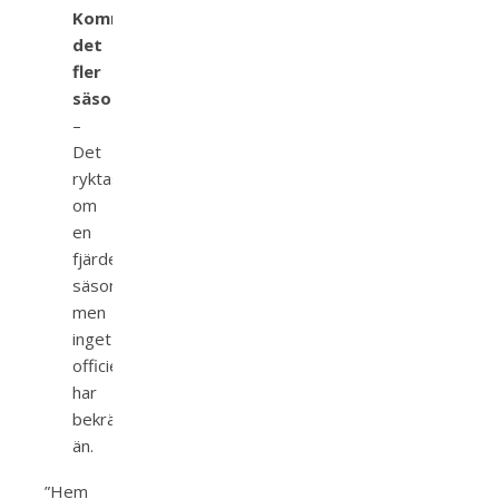
Kommer
det
fler
säsonger?
–
Det
ryktas
om
en
fjärde
säsong,
men
inget
officiellt
har
bekräftats
än.
”Hem