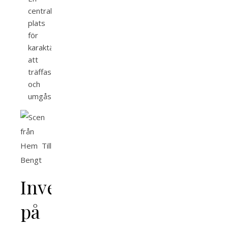
central
plats
för
karaktärerna
att
träffas
och
umgås.
Inverkan
på