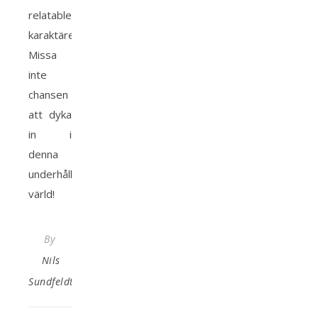
relatable
karaktärer.
Missa
inte
chansen
att dyka
in i
denna
underhållande
värld!
By
Nils
Sundfeldt