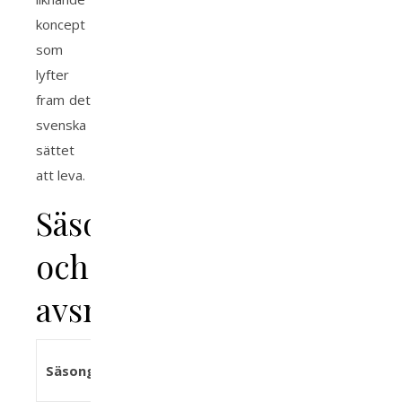
koncept
som
lyfter
fram det
svenska
sättet
att leva.
Säsonger
och
avsnitt
Antal
Säsong
Sändningsår
Avsnitt