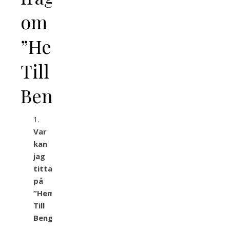
om
”Hem
Till
Bengt”
Var
kan
jag
titta
på
”Hem
Till
Bengt”?