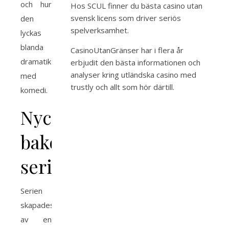
och hur
Hos SCUL finner du bästa
casino utan
svensk licens
som driver seriös
den
spelverksamhet.
lyckas
blanda
CasinoUtanGränser har i flera år
dramatik
erbjudit den bästa informationen och
analyser kring
utländska casino med
med
trustly
och allt som hör därtill.
komedi.
Nyckelpersoner
bakom
serien
Serien
skapades
av en