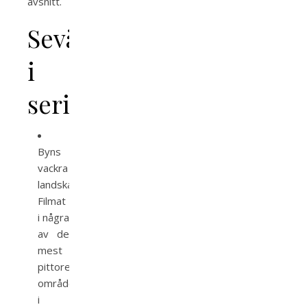
avsnitt.
Sevärdheter
i
serien
Byns
vackra
landskap:
Filmat
i några
av de
mest
pittoreska
områdena
i