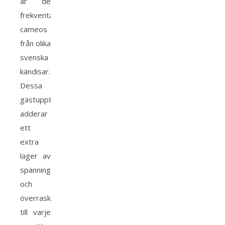
är de
frekventa
cameos
från olika
svenska
kändisar.
Dessa
gästuppträdanden
adderar
ett
extra
lager av
spänning
och
överraskning
till varje