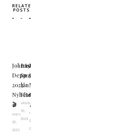
RELATED
POSTS
Johnny
Bästa
Elton
Depp
Sms-
John
2023
lån
Make:
Nyheter
Flashback
Musik
oktober
🎬
🎶
10,
november
mars
2024
22,
30,
2024
2025