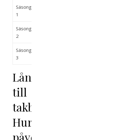
Säsong
10
2021
1
Säsong
12
2022
2
Säsong
13
2023
3
Låna
till
takbyte?
Hur
påverkar