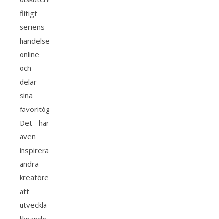
flitigt
seriens
händelser
online
och
delar
sina
favoritögonblick.
Det har
även
inspirerat
andra
kreatörer
att
utveckla
liknande