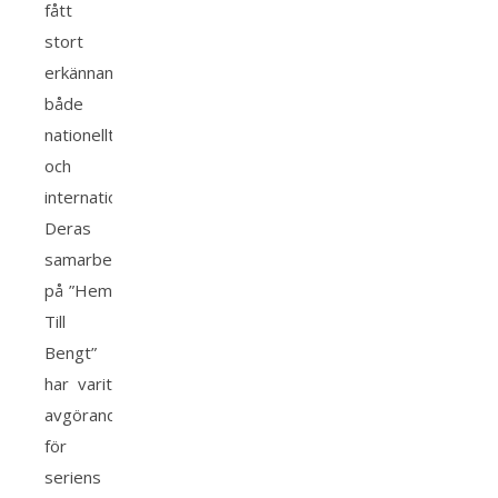
fått
stort
erkännande
både
nationellt
och
internationellt.
Deras
samarbete
på ”Hem
Till
Bengt”
har varit
avgörande
för
seriens