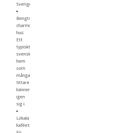
Sverige.
Bengts
charmiga
hus:
Ett
typiskt
svenskt
hem
som
många
tittare
känner
igen
sig i.
Lokala
kaféet:
En