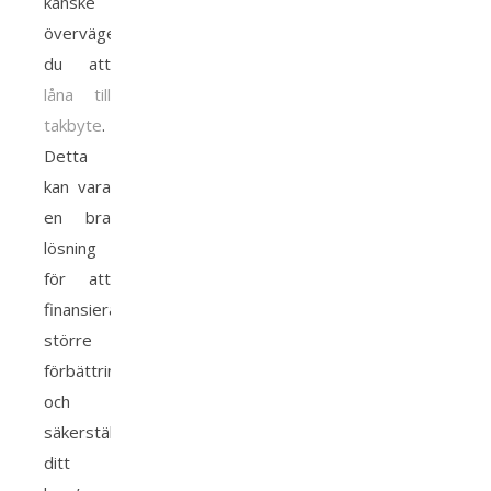
kanske
överväger
du att
låna till
takbyte
.
Detta
kan vara
en bra
lösning
för att
finansiera
större
förbättringar
och
säkerställa
ditt