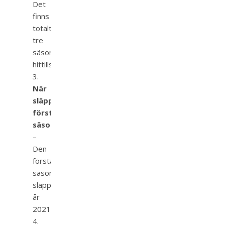
Det
finns
totalt
tre
säsonger
hittills.
När
släpptes
första
säsongen?
–
Den
första
säsongen
släpptes
år
2021.