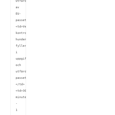
Utfärdande 
av 
EU-
passet</td>
<td>Veterinären 
kontrollerar 
hunden, 
fyller 
i 
uppgifterna 
och 
utfärdar 
passet.
</td>
<td>30 
minuter 
- 
1 