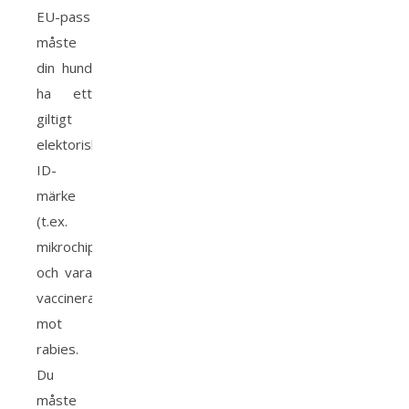
EU-pass
måste
din hund
ha ett
giltigt
elektoriskt
ID-
märke
(t.ex.
mikrochip)
och vara
vaccinerad
mot
rabies.
Du
måste