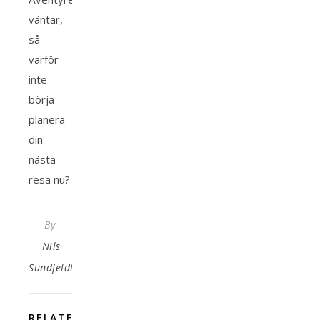
väntar,
så
varför
inte
börja
planera
din
nästa
resa nu?
By
Nils
Sundfeldt
RELATED