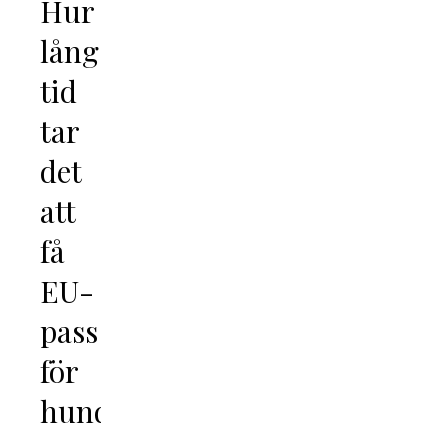
Hur
lång
tid
tar
det
att
få
EU-
pass
för
hund?