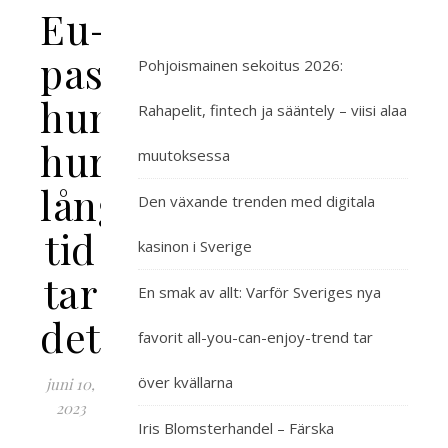
Eu-
pass
Pohjoismainen sekoitus 2026:
hund
Rahapelit, fintech ja sääntely – viisi alaa
hur
muutoksessa
lång
Den växande trenden med digitala
tid
kasinon i Sverige
tar
En smak av allt: Varför Sveriges nya
det
favorit all-you-can-enjoy-trend tar
över kvällarna
juni 10,
2023
Iris Blomsterhandel – Färska