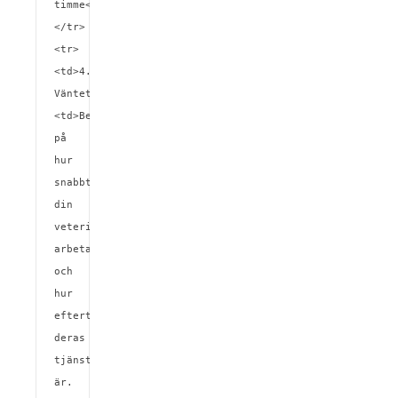
timme</td>
</tr>

<tr>
<td>4. 
Väntetid</td>
<td>Beroende 
på 
hur 
snabbt 
din 
veterinär 
arbetar 
och 
hur 
eftertraktade 
deras 
tjänster 
är.