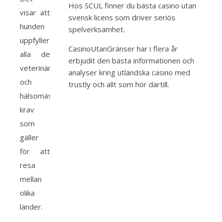
Hos SCUL finner du bästa
casino utan
visar att
svensk licens
som driver seriös
hunden
spelverksamhet.
uppfyller
CasinoUtanGränser har i flera år
alla de
erbjudit den bästa informationen och
veterinärmedicinska
analyser kring
utländska casino med
och
trustly
och allt som hör därtill.
hälsomässiga
krav
som
gäller
för att
resa
mellan
olika
länder.