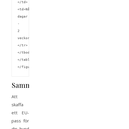
</td>
<td>Några 
dagar 
- 
2 
veckor</td>
</tr>
</tbody>
</table>
</figure>
Sammanfattning
Att
skaffa
ett EU-
pass för
din hund