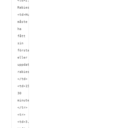
<td>2. 
Rabiesvaccination</td>
<td>Hunden 
måste 
ha 
fått 
sin 
första 
eller 
uppdaterade 
rabiesvaccination.
</td>
<td>15-
30 
minuter</td>
</tr>

<tr>
<td>3. 