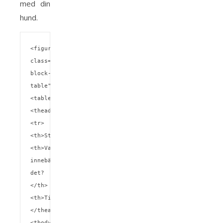
med din
hund.
<figure 
class="wp-
block-
table">
<table>
<thead>
<tr>
<th>Steg</th>
<th>Vad 
innebär 
det?
</th>
<th>Tidsåtgång</th>
</thead>
<tbody>
