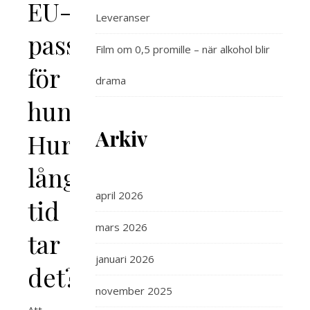
EU-
Leveranser
pass
Film om 0,5 promille – när alkohol blir
för
drama
hund:
Arkiv
Hur
lång
april 2026
tid
mars 2026
tar
januari 2026
det?
november 2025