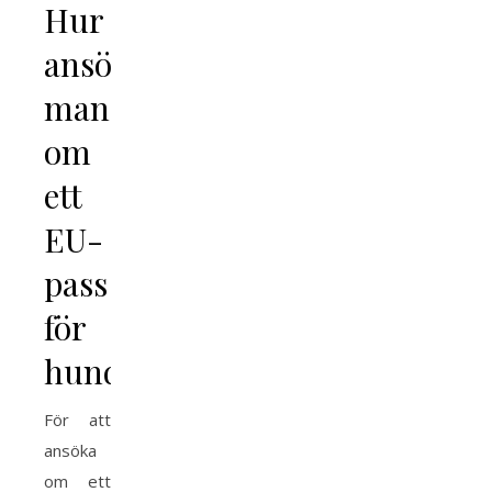
Hur
ansöker
man
om
ett
EU-
pass
för
hund?
För att
ansöka
om ett