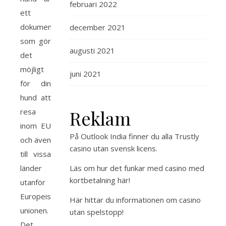
februari 2022
ett
dokument
december 2021
som gör
augusti 2021
det
möjligt
juni 2021
för din
hund att
Reklam
resa
inom EU
På Outlook India finner du alla
Trustly
och även
casino utan svensk licens
.
till vissa
länder
Läs om hur det funkar med
casino med
kortbetalning
här!
utanför
Europeiska
Här hittar du
informationen om casino
unionen.
utan spelstopp
!
Det