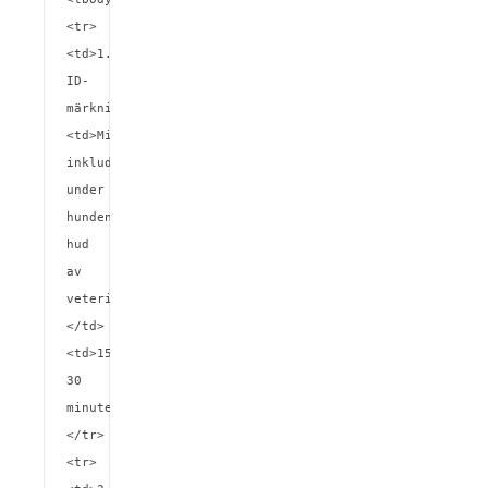
<tr>
<td>1. 
ID-
märkning</td>
<td>Mikrochip 
inkluderas 
under 
hundens 
hud 
av 
veterinären.
</td>
<td>15-
30 
minuter</td>
</tr>

<tr>