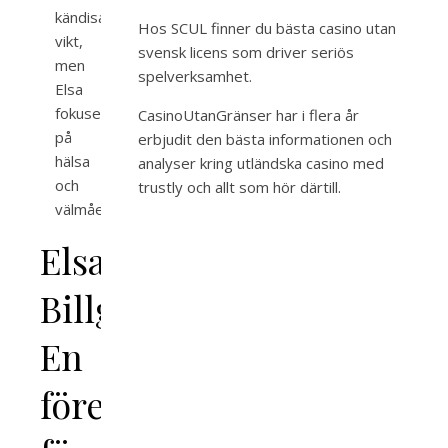
kändisars
Hos SCUL finner du bästa
casino utan
vikt,
svensk licens
som driver seriös
men
spelverksamhet.
Elsa
fokuserar
CasinoUtanGränser har i flera år
på
erbjudit den bästa informationen och
hälsa
analyser kring
utländska casino med
och
trustly
och allt som hör därtill.
välmående.
Elsa
Billgren:
En
förespråkare