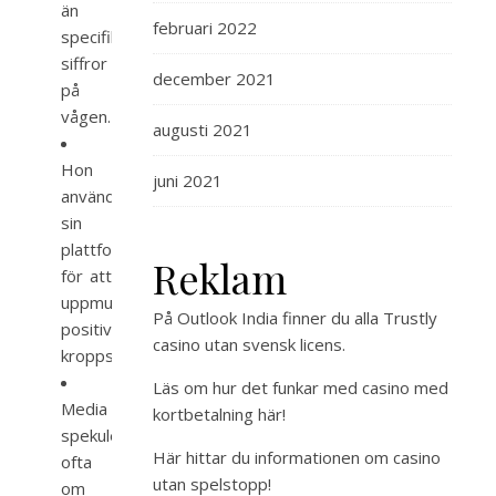
än
februari 2022
specifika
siffror
december 2021
på
vågen.
augusti 2021
Hon
juni 2021
använder
sin
plattform
Reklam
för att
uppmuntra
På Outlook India finner du alla
Trustly
positiv
casino utan svensk licens
.
kroppsbild.
Läs om hur det funkar med
casino med
Media
kortbetalning
här!
spekulerar
Här hittar du
informationen om casino
ofta
utan spelstopp
!
om