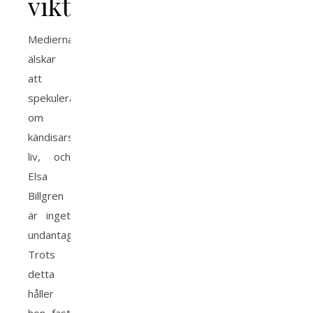
vikt
Medierna
älskar
att
spekulera
om
kändisars
liv, och
Elsa
Billgren
är inget
undantag.
Trots
detta
håller