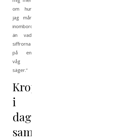
mig mer
om hur
jag mår
inombords
än vad
siffrorna
på en
våg
säger.”
Kroppsideal
i
dagens
samhälle