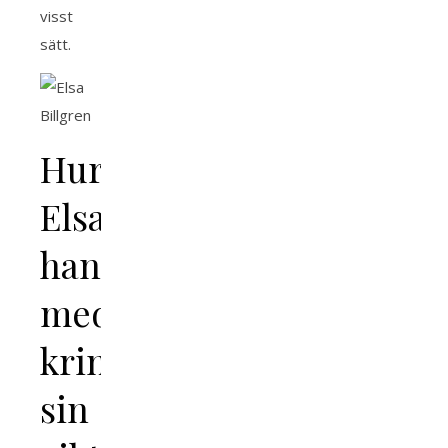
visst
sätt.
Hur
Elsa
hanterar
mediauppmärksamhet
kring
sin