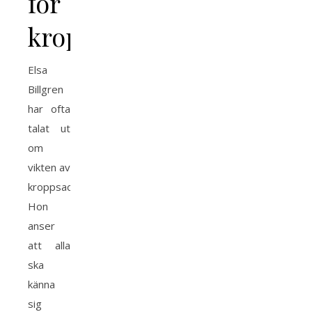
för
kroppspositivitet
Elsa
Billgren
har ofta
talat ut
om
vikten av
kroppsacceptans.
Hon
anser
att alla
ska
känna
sig