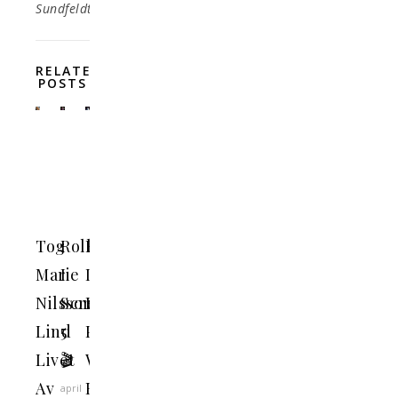
Sundfeldt
RELATED
POSTS
Tog
Rollistan
Rollistan
Marie
I
I
Nilsson
Scream
Black
Lind
5
Panther:
Livet
🎬
Wakanda
Av
Forever
april