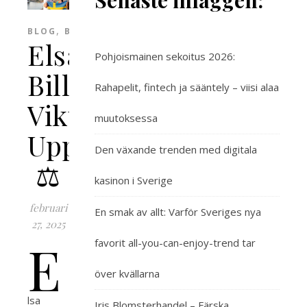
Senaste inläggen:
,
BLOG
BLOGG
Elsa
Pohjoismainen sekoitus 2026:
Billgren
Rahapelit, fintech ja sääntely – viisi alaa
Vikt:
muutoksessa
Uppdatering
Den växande trenden med digitala
⚖️
kasinon i Sverige
februari
En smak av allt: Varför Sveriges nya
27, 2025
E
favorit all-you-can-enjoy-trend tar
över kvällarna
lsa
Iris Blomsterhandel – Färska