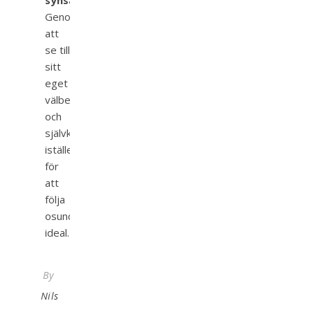
synsätt?
Genom
att
se till
sitt
eget
välbefinnande
och
självkänsla
istället
för
att
följa
osunda
ideal.
By
Nils