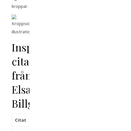
kroppar.
Inspirerande
citat
från
Elsa
Billgren
Citat
Betydelse