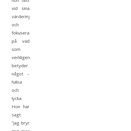
hon fast
vid sina
värderingar
och
fokuserar
på vad
som
verkligen
betyder
något –
hälsa
och
lycka.
Hon har
sagt:
”Jag bryr