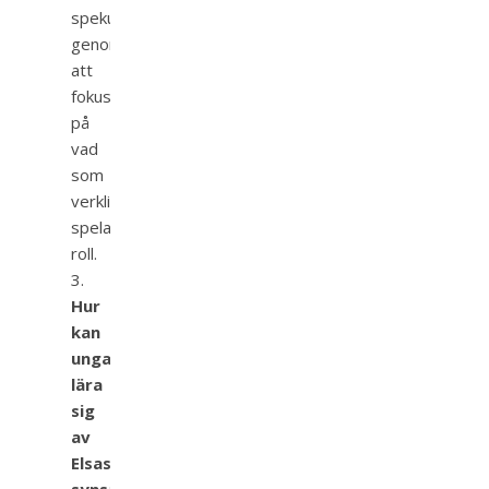
spekulationer
genom
att
fokusera
på
vad
som
verkligen
spelar
roll.
Hur
kan
unga
lära
sig
av
Elsas