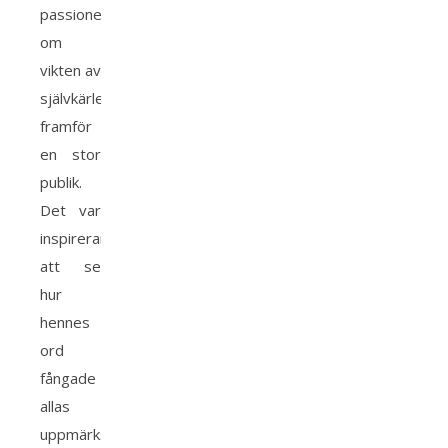
passionerat
om
vikten av
självkärlek
framför
en stor
publik.
Det var
inspirerande
att se
hur
hennes
ord
fångade
allas
uppmärksamhet