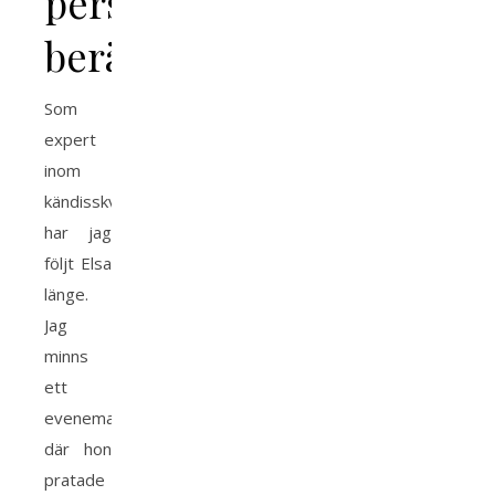
personlig
berättelse
Som
expert
inom
kändisskvaller
har jag
följt Elsa
länge.
Jag
minns
ett
evenemang
där hon
pratade