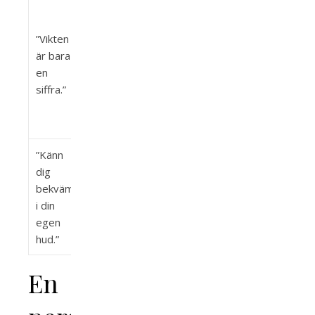
Lägg inte
för mycket
”Vikten
vikt vid
är bara
vad vågen
en
säger, det
siffra.”
handlar om
hur du
mår.
”Känn
Självkänsla
dig
kommer
bekväm
inifrån, inte
i din
hur andra
egen
ser dig.
hud.”
En