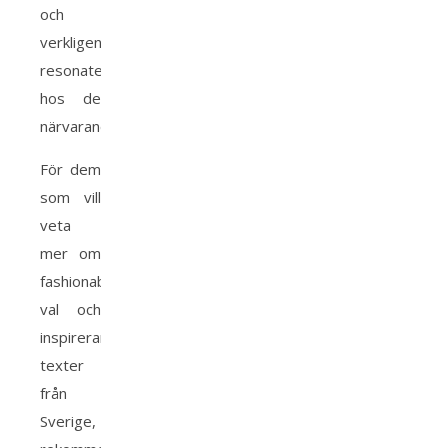
och
verkligen
resonatede
hos de
närvarande.
För dem
som vill
veta
mer om
fashionabla
val och
inspirerande
texter
från
Sverige,