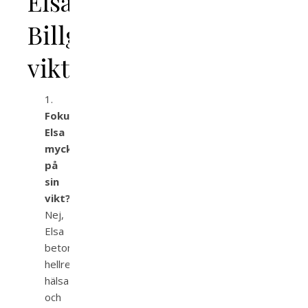
Elsa
Billgrens
vikt
Fokuserar
Elsa
mycket
på
sin
vikt?
Nej,
Elsa
betonar
hellre
hälsa
och