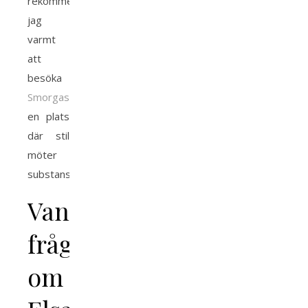
rekommenderar
jag
varmt
att
besöka
Smorgasbord.nu
,
en plats
där stil
möter
substans.
Vanliga
frågor
om