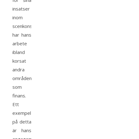
för sina
insatser
inom
scenkonst,
har hans
arbete
ibland
korsat
andra
områden
som
finans.
Ett
exempel
på detta
är hans