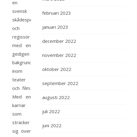
en
svensk
februari 2023
skådespelare
januari 2023
och
regissör
december 2022
med en
gedigen
november 2022
bakgrund
oktober 2022
inom
teater
september 2022
och film.
Med en
augusti 2022
karriär
juli 2022
som
sträcker
juni 2022
sig över