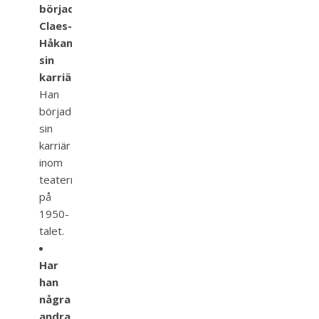
började
Claes-
Håkan
sin
karriär?
Han
började
sin
karriär
inom
teatern
på
1950-
talet.
Har
han
några
andra