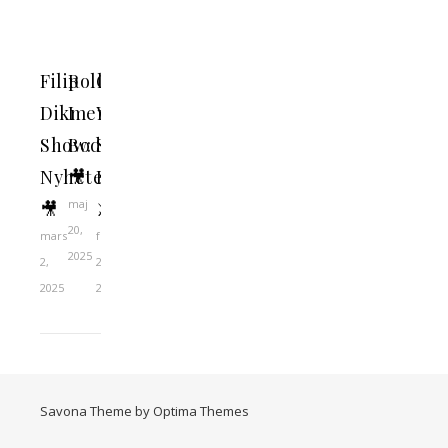
Filip
Rollistan
Gustav
Dikmen
I
Vasas
Show:
Bodyguard
Söner:
Nyheter
🎥
Historia
maj
🎥
⚔️
20,
mars
februari
2025
2,
2,
2025
2025
Savona Theme by
Optima Themes