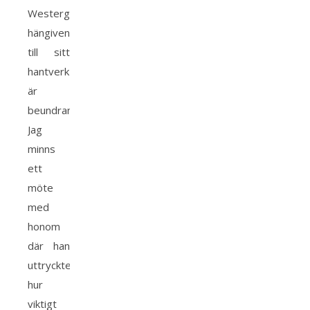
Westergrens
hängivenhet
till sitt
hantverk
är
beundransvärd.
Jag
minns
ett
möte
med
honom
där han
uttryckte
hur
viktigt