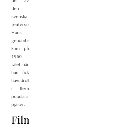
del av
den
svenska
teaterscenen.
Hans
genombrott
kom på
1960-
talet när
han fick
huvudrollen
i flera
populära
pjäser.
Filmkarriär