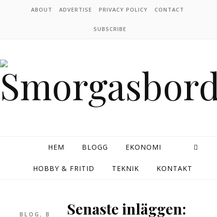
Skip to content
ABOUT
ADVERTISE
PRIVACY POLICY
CONTACT
SUBSCRIBE
HEM
BLOGG
EKONOMI
HOBBY & FRITID
TEKNIK
KONTAKT
Senaste inläggen:
,
BLOG
BLOGG