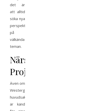
det är
att alltid
söka nya
perspektiv
på
välkända
teman.
Närstående
Projekt
Även om
Westergren
huvudsakligen
är känd