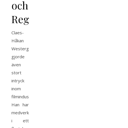
och
Regi
Claes-
Håkan
Westergren
gjorde
även
stort
intryck
inom
filmindustrin.
Han har
medverkat
i ett