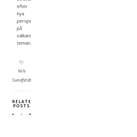
efter
nya
perspektiv
på
välkända
teman.
By
Nils
Sundfeldt
RELATED
POSTS