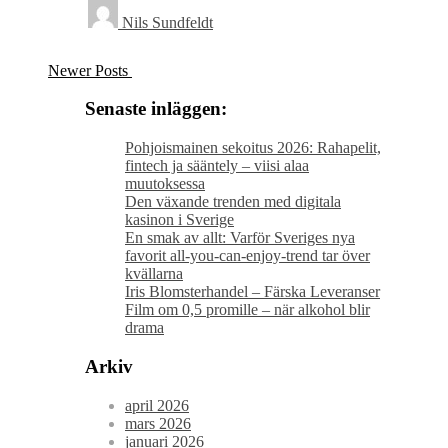
Nils Sundfeldt
Newer Posts
Senaste inläggen:
Pohjoismainen sekoitus 2026: Rahapelit,
fintech ja sääntely – viisi alaa
muutoksessa
Den växande trenden med digitala
kasinon i Sverige
En smak av allt: Varför Sveriges nya
favorit all-you-can-enjoy-trend tar över
kvällarna
Iris Blomsterhandel – Färska Leveranser
Film om 0,5 promille – när alkohol blir
drama
Arkiv
april 2026
mars 2026
januari 2026