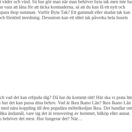
 väder och vind. Så hur gör man när man behöver byta tak men inte ha
n vara att låna för att täcka kostnaderna, så att du kan få ett nytt och
tt spara ihop summan. Varför Byta Tak? Ett gammalt eller skadat tak kan
h förstörd inredning. Dessutom kan ett slitet tak påverka hela husets
ch vad det kan erbjuda dig? Då har du kommit rätt! Här ska vi prata lit
 hur det kan passa dina behov. Vad är Ikea Ikano Lån? Ikea Ikano Lån
k med nära koppling till den populära möbelkedjan Ikea. Det handlar o
olika ändamål, vare sig det är renovering av hemmet, bilköp eller annat.
är du behöver det mest. Hur fungerar det? När…