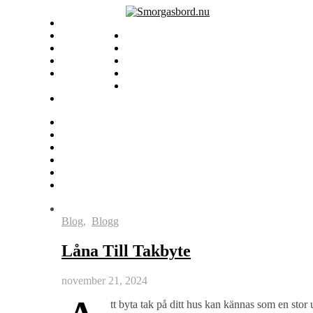
Skip
About
to
Advertise
content
Privacy Policy
Contact
Subscribe
Blog
,
Blogg
Låna Till Takbyte
november 21, 2024
tt byta tak på ditt hus kan kännas som en stor