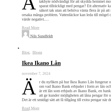
A
takbyte nödvändigt för att skydda hemmet mot
sparat tillräckligt med pengar? Ett alternativ ka
säkert tak utan att behöva vänta flera år på a
orsaka många problem. Vattenläckor kan leda till mögel oc
värde negativt.…
Read More
Nils Sundfeldt
Blog
,
Blogg
Ikea Ikano Lån
november 7, 2024
Ä
r du nyfiken på hur Ikea Ikano Lån fungerar o
om vad Ikano Bank erbjuder i form av lån och
är ett lån som erbjuds av Ikano Bank, en ban
att ge kunder möjligheten att låna pengar för 
Det är ett smidigt sätt att få tillgång till extra pengar n
Read More