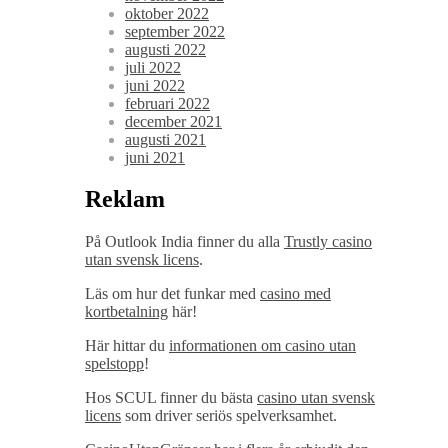
oktober 2022
september 2022
augusti 2022
juli 2022
juni 2022
februari 2022
december 2021
augusti 2021
juni 2021
Reklam
På Outlook India finner du alla
Trustly casino
utan svensk licens
.
Läs om hur det funkar med
casino med
kortbetalning
här!
Här hittar du
informationen om casino utan
spelstopp
!
Hos SCUL finner du bästa
casino utan svensk
licens
som driver seriös spelverksamhet.